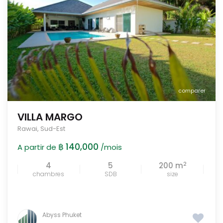
comparer
VILLA MARGO
Rawai
,
Sud-Est
฿ 140,000
A partir de
/mois
2
4
5
200 m
chambres
SDB
size
Abyss Phuket