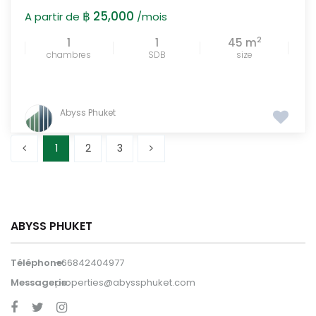
฿ 25,000
A partir de
/mois
2
1
1
45 m
chambres
SDB
size
Abyss Phuket
1
2
3
ABYSS PHUKET
Téléphone:
+66842404977
Messagerie:
properties@abyssphuket.com