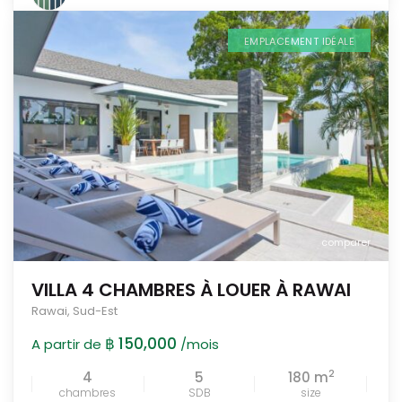
EMPLACEMENT IDÉALE
comparer
VILLA 4 CHAMBRES À LOUER À RAWAI
Rawai
,
Sud-Est
฿ 150,000
A partir de
/mois
2
4
5
180 m
chambres
SDB
size