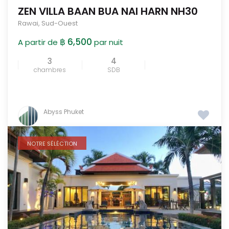
ZEN VILLA BAAN BUA NAI HARN NH30
Rawai
,
Sud-Ouest
฿ 6,500
A partir de
par nuit
3
4
chambres
SDB
Abyss Phuket
NOTRE SÉLÉCTION