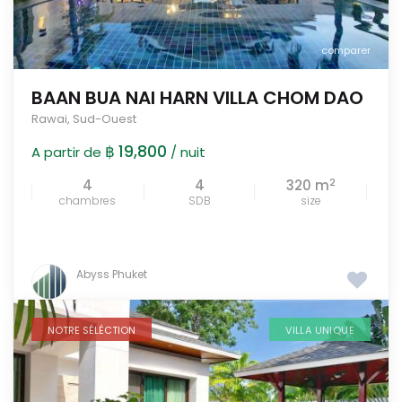
comparer
BAAN BUA NAI HARN VILLA CHOM DAO
Rawai
,
Sud-Ouest
฿ 19,800
A partir de
/ nuit
2
4
4
320 m
chambres
SDB
size
Abyss Phuket
NOTRE SÉLÉCTION
VILLA UNIQUE