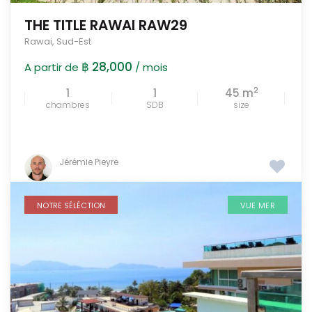
THE TITLE RAWAI RAW29
Rawai
,
Sud-Est
฿ 28,000
A partir de
/ mois
2
1
1
45 m
chambres
SDB
size
Jérémie Pieyre
NOTRE SÉLÉCTION
VUE MER