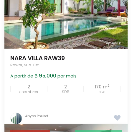
comparer
NARA VILLA RAW39
Rawai
,
Sud-Est
฿ 95,000
A partir de
par mois
2
2
2
170 m
chambres
SDB
size
Abyss Phuket