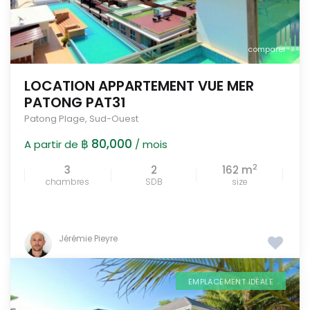
comparer
LOCATION APPARTEMENT VUE MER
PATONG PAT31
Patong Plage
,
Sud-Ouest
฿ 80,000
A partir de
/ mois
2
3
2
162 m
chambres
SDB
size
Jérémie Pieyre
EMPLACEMENT IDÉALE