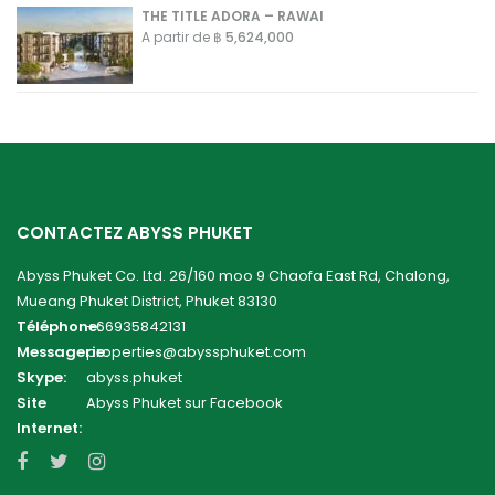
THE TITLE ADORA – RAWAI
A partir de
฿ 5,624,000
CONTACTEZ ABYSS PHUKET
Abyss Phuket Co. Ltd. 26/160 moo 9 Chaofa East Rd, Chalong,
Mueang Phuket District, Phuket 83130
Téléphone:
+66935842131
Messagerie:
properties@abyssphuket.com
Skype:
abyss.phuket
Site
Abyss Phuket sur Facebook
Internet: