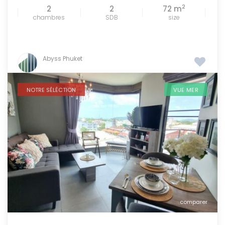
2
2
2
72 m
chambres
SDB
size
Abyss Phuket
NOTRE SÉLÉCTION
VUE MER
comparer