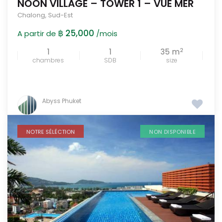
NOON VILLAGE – TOWER 1 – VUE MER
Chalong
,
Sud-Est
฿ 25,000
A partir de
/mois
2
1
1
35 m
chambres
SDB
size
Abyss Phuket
NOTRE SÉLÉCTION
NON DISPONIBLE