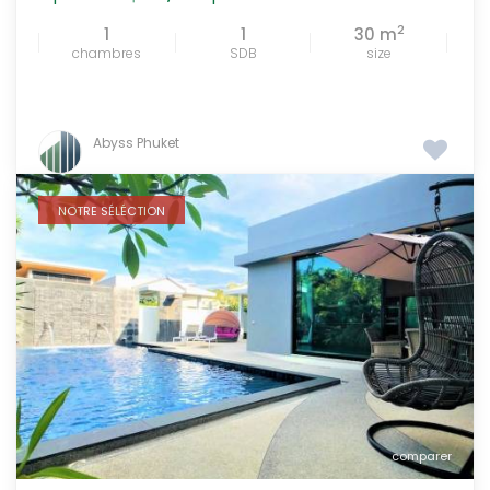
2
1
1
30 m
chambres
SDB
size
Abyss Phuket
NOTRE SÉLÉCTION
comparer