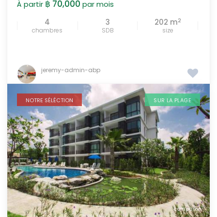
฿ 70,000
À partir
par mois
2
4
3
202 m
chambres
SDB
size
jeremy-admin-abp
NOTRE SÉLÉCTION
SUR LA PLAGE
comparer