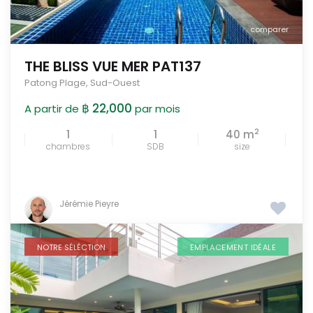
comparer
THE BLISS VUE MER PAT137
Patong Plage
,
Sud-Ouest
฿ 22,000
A partir de
par mois
2
1
1
40 m
chambres
SDB
size
Jérémie Pieyre
NOTRE SÉLÉCTION
EMPLACEMENT IDÉALE