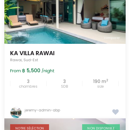
comparer
KA VILLA RAWAI
Rawai
,
Sud-Est
฿ 5,500
From
/night
2
3
3
190 m
chambres
SDB
size
jeremy-admin-abp
NOTRE SÉLÉCTION
NON DISPONIBLE