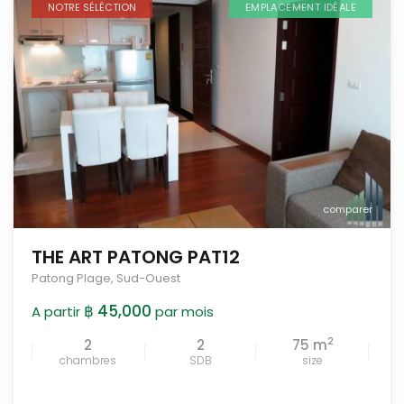
NOTRE SÉLÉCTION
EMPLACEMENT IDÉALE
comparer
THE ART PATONG PAT12
Patong Plage
,
Sud-Ouest
฿ 45,000
A partir
par mois
2
2
2
75 m
chambres
SDB
size