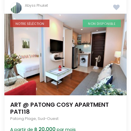
Abyss Phuket
NOTRE SÉLÉCTION
NON DISPONIBLE
comparer
ART @ PATONG COSY APARTMENT
PAT118
Patong Plage
,
Sud-Ouest
฿ 20,000
A partir de
par mois