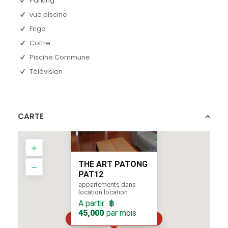
Parking
vue piscine
Frigo
Coffre
Piscine Commune
Télévision
CARTE
THE ART PATONG
PAT12
appartements dans
location.location
A partir
฿
45,000
par mois
A partir
par mois
฿ 45,000