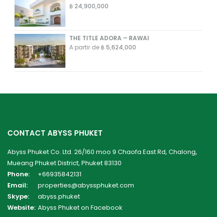
฿ 24,900,000
THE TITLE ADORA – RAWAI
A partir de
฿ 5,624,000
CONTACT ABYSS PHUKET
Abyss Phuket Co. Ltd. 26/160 moo 9 Chaofa East Rd, Chalong,
Mueang Phuket District, Phuket 83130
Phone:
+66935842131
Email:
properties@abyssphuket.com
Skype:
abyss.phuket
Website:
Abyss Phuket on Facebook