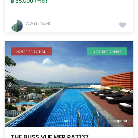
฿ 35,000
/mois
Abyss Phuket
NOTRE SÉLÉCTION
NON DISPONIBLE
comparer
THE BLISS VUE MER PAT137