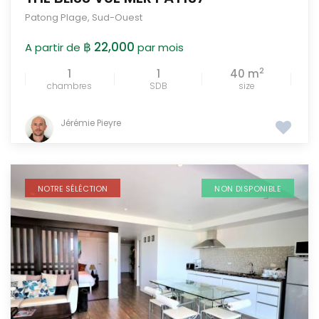
Patong Plage
,
Sud-Ouest
฿ 22,000
A partir de
par mois
2
1
1
40 m
chambres
SDB
size
Jérémie Pieyre
NOTRE SÉLÉCTION
NON DISPONIBLE