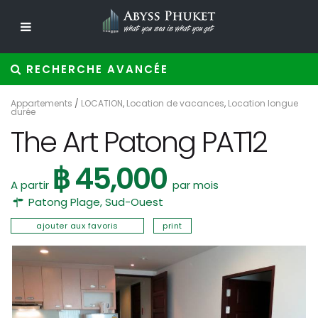
RECHERCHE AVANCÉE
Appartements
/
LOCATION
,
Location de vacances
,
Location longue
durée
The Art Patong PAT12
฿ 45,000
A partir
par mois
Patong Plage
,
Sud-Ouest
ajouter aux favoris
print