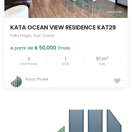
comparer
KATA OCEAN VIEW RESIDENCE KAT29
Kata Plage
,
Sud-Ouest
฿ 50,000
A partir de
/mois
2
2
1
91 m
chambres
SDB
size
Abyss Phuket