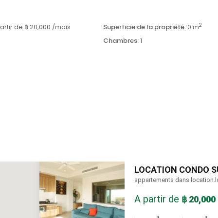
2
artir de
฿ 20,000
/mois
Superficie de la propriété:
0 m
0
Chambres:
1
LOCATION CONDO S
appartements dans location.l
A partir de
฿ 20,000