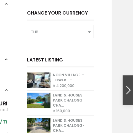
CHANGE YOUR CURRENCY
THB
LATEST LISTING
NOON VILLAGE –
TOWER 1 –...
฿ 4,200,000
LAND & HOUSES
PARK CHALONG-
URIN
CHA...
ocation
฿ 160,000
LAND & HOUSES
/mois
PARK CHALONG-
CHA...