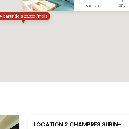
1
1
chambres
SDB
A partir de
/mois
฿ 20,000
LOCATION 2 CHAMBRES SURIN-