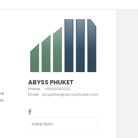
ABYSS PHUKET
Phone:
+66935842131
nt
Email:
properties@abyssphuket.com
la