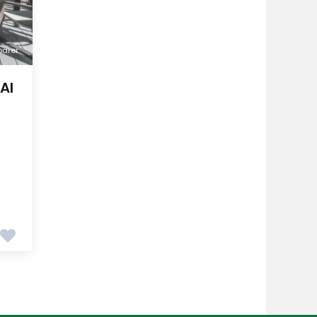
arer
AI