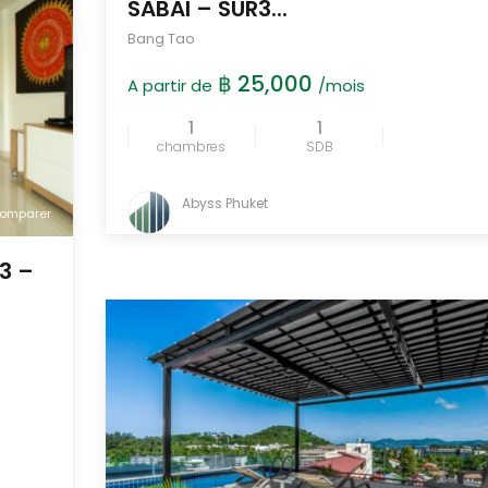
SABAI – SUR3...
Bang Tao
฿ 25,000
A partir de
/mois
1
1
comparer
chambres
SDB
Abyss Phuket
omparer
3 –