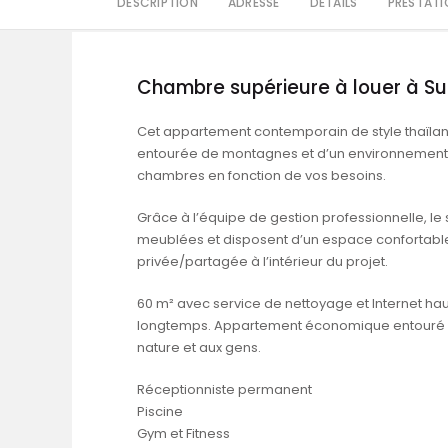
DESCRIPTION
ADRESSE
DÉTAILS
PRESTATI
Chambre supérieure à louer à Su
Cet appartement contemporain de style thaïlandai
entourée de montagnes et d’un environnement 
chambres en fonction de vos besoins.
Grâce à l’équipe de gestion professionnelle, le
meublées et disposent d’un espace confortable e
privée/partagée à l’intérieur du projet.
60 m² avec service de nettoyage et Internet hau
longtemps. Appartement économique entouré de n
nature et aux gens.
Réceptionniste permanent
Piscine
Gym et Fitness