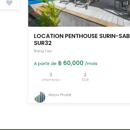
comp
LOCATION PENTHOUSE SURIN-SAB
SUR32
Bang Tao
฿ 60,000
A partir de
/mois
3
2
chambres
SDB
Abyss Phuket