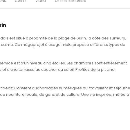
ONS
CARTE
VIDEO
OFFRES SIMILAIRES
rin
s est situé à proximité de la plage de Surin, la côte des surfeurs,
calme. Ce mégaprojet à usage mixte propose différents types de
 service est d’un niveau cinq étoiles. Les chambres sont entièrement
t d’une terrasse au coucher du soleil. Profitez de la piscine
t débit. Convient aux nomades numériques qui travaillent et séjourne
ourriture locale, de gens et de culture. Une vie inspirée, mêlée à 