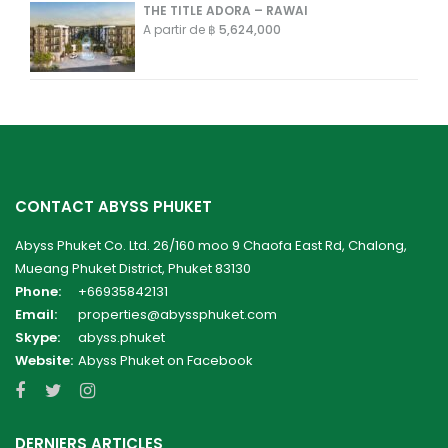
THE TITLE ADORA – RAWAI
A partir de
฿ 5,624,000
CONTACT ABYSS PHUKET
Abyss Phuket Co. Ltd. 26/160 moo 9 Chaofa East Rd, Chalong,
Mueang Phuket District, Phuket 83130
Phone:
+66935842131
Email:
properties@abyssphuket.com
Skype:
abyss.phuket
Website:
Abyss Phuket on Facebook
DERNIERS ARTICLES