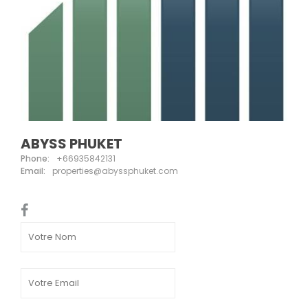
ABYSS PHUKET
Phone:
+66935842131
Email:
properties@abyssphuket.com