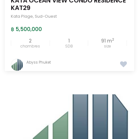
KATA OCEAN VIEW CONDO RESIDENCE
KAT29
Kata Plage
,
Sud-Ouest
฿ 5,500,000
2
2
1
91 m
chambres
SDB
size
Abyss Phuket