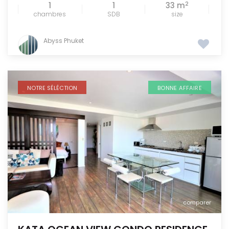
2
1
1
33 m
chambres
SDB
size
Abyss Phuket
NOTRE SÉLÉCTION
BONNE AFFAIRE
comparer