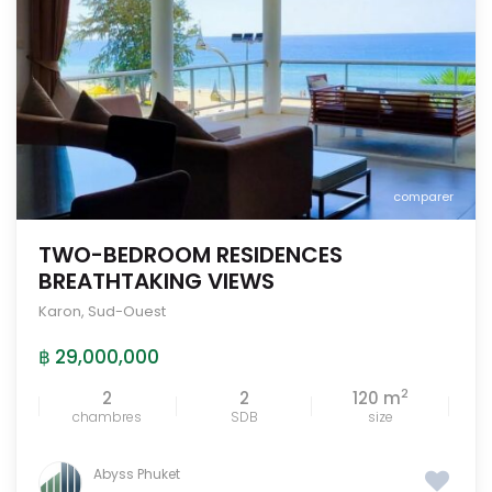
comparer
TWO-BEDROOM RESIDENCES
BREATHTAKING VIEWS
Karon
,
Sud-Ouest
฿ 29,000,000
2
2
2
120 m
chambres
SDB
size
Abyss Phuket