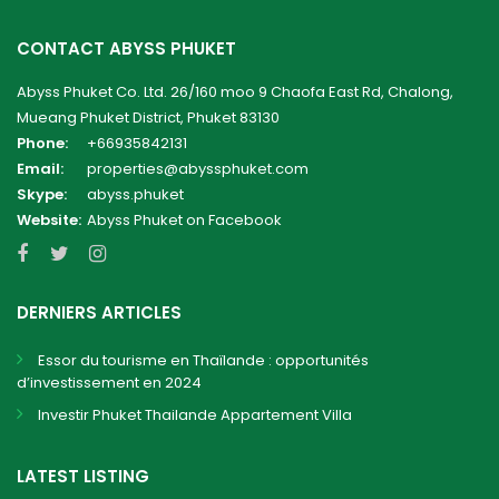
CONTACT ABYSS PHUKET
Abyss Phuket Co. Ltd. 26/160 moo 9 Chaofa East Rd, Chalong,
Mueang Phuket District, Phuket 83130
Phone:
+66935842131
Email:
properties@abyssphuket.com
Skype:
abyss.phuket
Website:
Abyss Phuket on Facebook
DERNIERS ARTICLES
Essor du tourisme en Thaïlande : opportunités
d’investissement en 2024
Investir Phuket Thailande Appartement Villa
LATEST LISTING