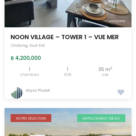
comparer
NOON VILLAGE – TOWER 1 – VUE MER
Chalong
,
Sud-Est
฿ 4,200,000
2
1
1
35 m
chambres
SDB
size
Abyss Phuket
NOTRE SÉLÉCTION
EMPLACEMENT IDÉALE