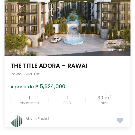
comparer
THE TITLE ADORA – RAWAI
Rawai
,
Sud-Est
฿ 5,624,000
A partir de
2
1
1
30 m
chambres
SDB
size
Abyss Phuket