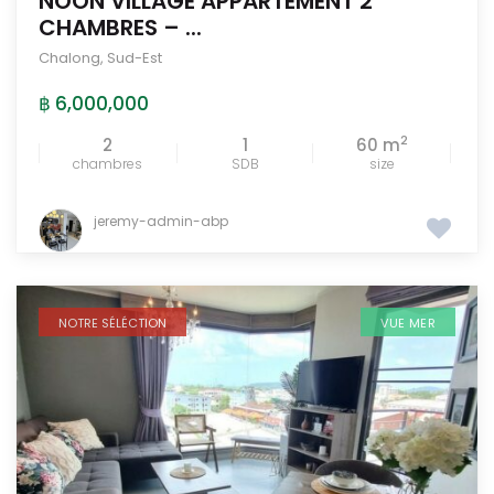
NOON VILLAGE APPARTEMENT 2
CHAMBRES – ...
Chalong
,
Sud-Est
฿ 6,000,000
2
2
1
60 m
chambres
SDB
size
jeremy-admin-abp
NOTRE SÉLÉCTION
VUE MER