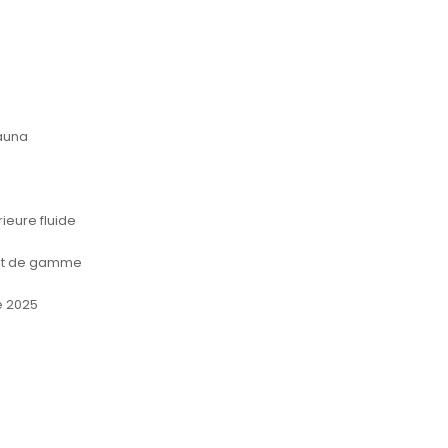
sauna
ieure fluide
aut de gamme
e 2025