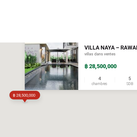
VILLA NAYA – RAWA
villas dans ventes
฿ 28,500,000
4
5
chambres
SDB
฿ 28,500,000