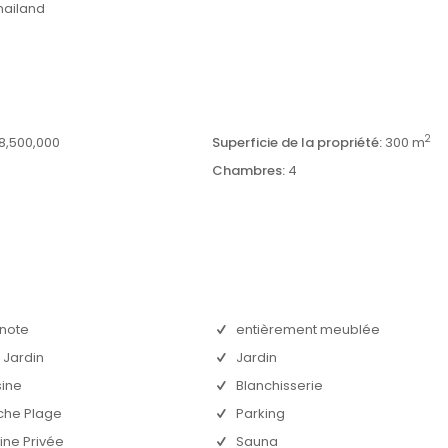
hailand
2
8,500,000
Superficie de la propriété:
300 m
0
Chambres:
4
note
entièrement meublée
 Jardin
Jardin
sine
Blanchisserie
che Plage
Parking
ine Privée
Sauna