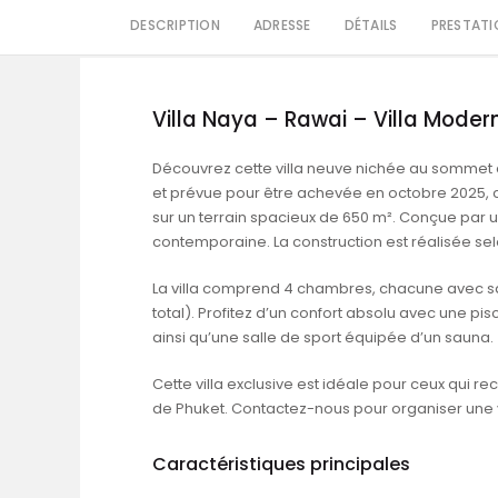
DESCRIPTION
ADRESSE
DÉTAILS
PRESTATI
Villa Naya – Rawai – Villa Mode
Découvrez cette villa neuve nichée au sommet d
et prévue pour être achevée en octobre 2025, c
sur un terrain spacieux de 650 m². Conçue par un a
contemporaine. La construction est réalisée sel
La villa comprend 4 chambres, chacune avec sa sa
total). Profitez d’un confort absolu avec une pisc
ainsi qu’une salle de sport équipée d’un sauna.
Cette villa exclusive est idéale pour ceux qui rec
de Phuket.
Contactez-nous
pour organiser une v
Caractéristiques principales