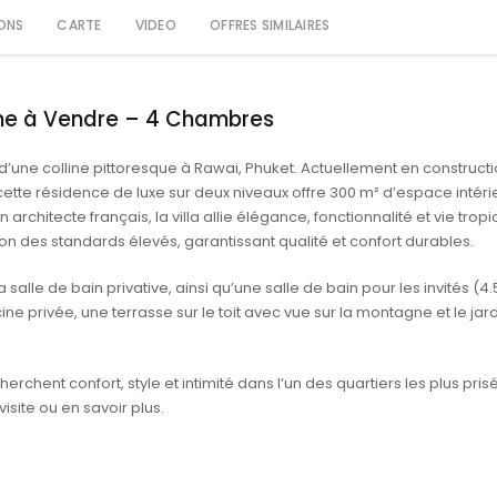
ONS
CARTE
VIDEO
OFFRES SIMILAIRES
rne
à Vendre –
4 Chambres
’une colline pittoresque à Rawai, Phuket. Actuellement en construct
ette résidence de luxe sur deux niveaux offre 300 m² d’espace intéri
rchitecte français, la villa allie élégance, fonctionnalité et vie tropi
on des standards élevés, garantissant qualité et confort durables.
lle de bain privative, ainsi qu’une salle de bain pour les invités (4.
ine privée, une terrasse sur le toit avec vue sur la montagne et le jard
herchent confort, style et intimité dans l’un des quartiers les plus pris
isite ou en savoir plus.