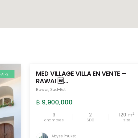
MED VILLAGE VILLA EN VENTE –
FAIRE
SECURED
ESTATE
RAWAI ...
Rawai
,
Sud-Est
฿ 9,900,000
2
3
2
120 m
comparer
chambres
SDB
size
Abyss Phuket