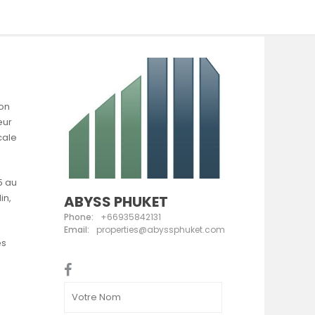
ion
eur
cale
5 au
in,
ABYSS PHUKET
Phone:
+66935842131
Email:
properties@abyssphuket.com
és